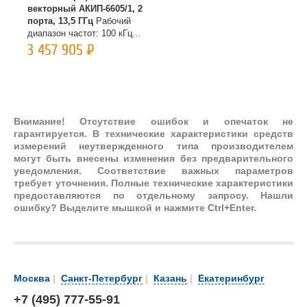
векторный АКИП-6605/1, 2
векторный АКИП-6605/1, 2
порта, 13,5 ГГц
Рабочий
порта, 26,5 ГГц
Рабочий
диапазон частот: 100 кГц...
диапазон частот: 100 кГц...
3 457 905
Р
4 054 695
Р
Внимание!
Отсутствие ошибок и опечаток не
гарантируется. В технические характеристики средств
измерений неутвержденного типа производителем
могут быть внесены изменения без предварительного
уведомления. Соответствие важных параметров
требует уточнения. Полные технические характеристики
предоставляются по отдельному запросу. Нашли
ошибку? Выделите мышкой и нажмите Ctrl+Enter.
Москва
|
Санкт-Петербург
|
Казань
|
Екатеринбург
+7 (495) 777-55-91