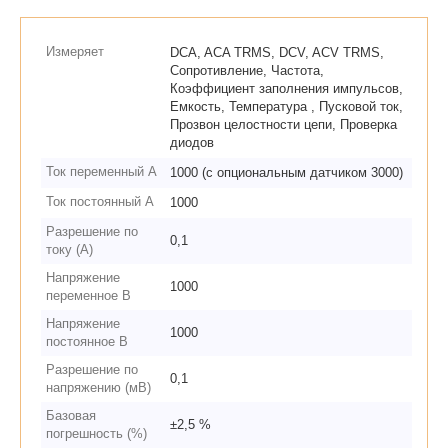
Измеряет
DCA, ACA TRMS, DCV, ACV TRMS,
Сопротивление, Частота,
Коэффициент заполнения импульсов,
Емкость, Температура , Пусковой ток,
Прозвон целостности цепи, Проверка
диодов
Ток переменный А
1000 (с опциональным датчиком 3000)
Ток постоянный А
1000
Разрешение по
0,1
току (А)
Напряжение
1000
переменное В
Напряжение
1000
постоянное В
Разрешение по
0,1
напряжению (мВ)
Базовая
±2,5 %
погрешность (%)