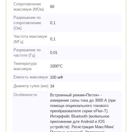
Сопротивление
60
максимум (МОм)
Разрешение по
сопротивлению
0,1
(Ом)
Частота максимум
0,1
(МГц)
Разрешение по
0,01
частоте (Гц)
Температура
1000°С
максимум
Емкость максимум
100 мФ
Диаметр губок (мм)
34
Особенности
Встроенный режим«Петля» -
измерение силы тока до 3000 А (при
помощи опционального токового
преобразователя серии sFlex-T).
Интерфейс Bluetooth (мобильное
приложение для Android и IOS
устройств). Регистрация Макс/Мин/