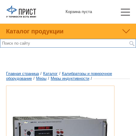
Корзина пуста
Каталог продукции
Главная страница
/
Каталог
/
Калибраторы и поверочное
оборудование
/
Меры
/
Меры индуктивности
/