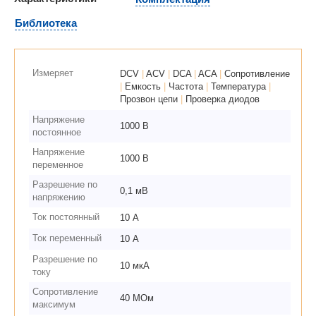
Библиотека
Измеряет
DCV
|
ACV
|
DCA
|
ACA
|
Сопротивление
|
Емкость
|
Частота
|
Температура
|
Прозвон цепи
|
Проверка диодов
Напряжение
1000 В
постоянное
Напряжение
1000 В
переменное
Разрешение по
0,1 мВ
напряжению
Ток постоянный
10 А
Ток переменный
10 А
Разрешение по
10 мкА
току
Сопротивление
40 МОм
максимум