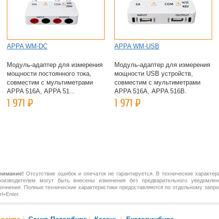
APPA WM-DC
APPA WM-USB
Модуль-адаптер для измерения
Модуль-адаптер для измерения
мощности постоянного тока,
мощности USB устройств,
совместим с мультиметрами
совместим с мультиметрами
APPA 516А, APPA 51...
APPA 516А, APPA 516B.
1 971
Р
1 971
Р
нимание!
Отсутствие ошибок и опечаток не гарантируется. В технические характер
роизводителем могут быть внесены изменения без предварительного уведомлен
точнения. Полные технические характеристики предоставляются по отдельному зап
rl+Enter.