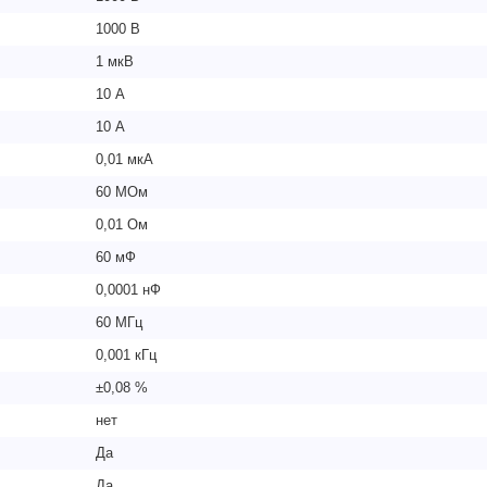
1000 В
1 мкВ
10 А
10 А
0,01 мкА
60 МОм
0,01 Ом
60 мФ
0,0001 нФ
60 МГц
0,001 кГц
±0,08 %
нет
Да
Да