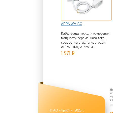
APPA WM-AC
Кабель-адаптер для измерения
мощности переменного тока,
совместим с мультиметрами
APPA 516А, APPA 51...
1 971
Р
В
п
у
Ct
© АО «ПриСТ», 2025 г.