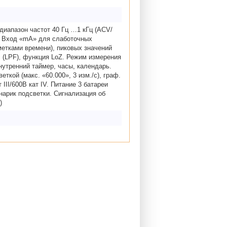
диапазон частот 40 Гц …1 кГц (ACV/
. Вход «mA» для слаботочных
етками времени), пиковых значений
 (LPF), функция LoZ. Режим измерения
нутренний таймер, часы, календарь.
кой (макс. «60.000», 3 изм./с), граф.
III/600В кат IV. Питание 3 батареи
нарик подсветки. Сигнализация об
)