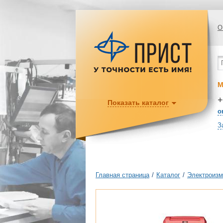
О
М
+
Показать каталог
o
З
Главная страница
/
Каталог
/
Электроизм