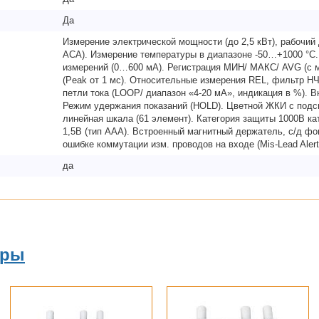
Да
Измерение электрической мощности (до 2,5 кВт), рабочий 
ACA). Измерение температуры в диапазоне -50…+1000 °С
измерений (0…600 мА). Регистрация МИН/ МАКС/ AVG (с м
(Peak от 1 мс). Относительные измерения REL, фильтр НЧ
петли тока (LOOP/ диапазон «4-20 мА», индикация в %). В
Режим удержания показаний (HOLD). Цветной ЖКИ с подсвет
линейная шкала (61 элемент). Категория защиты 1000В кат 
1,5В (тип ААА). Встроенный магнитный держатель, с/д фо
ошибке коммутации изм. проводов на входе (Mis-Lead Alert
да
ары