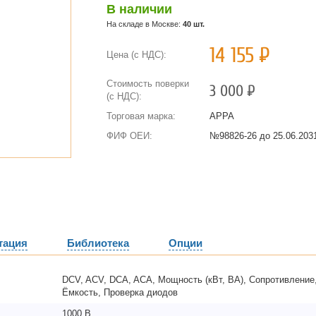
В наличии
На складе в Москве:
40 шт.
14 155
Р
Цена (с НДС):
Стоимость поверки
3 000
Р
(с НДС):
Торговая марка:
APPA
ФИФ ОЕИ:
№98826-26 до
25.06.2031
тация
Библиотека
Опции
DCV, ACV, DCA, ACA, Мощность (кВт, ВА), Сопротивление,
Ёмкость, Проверка диодов
1000 В