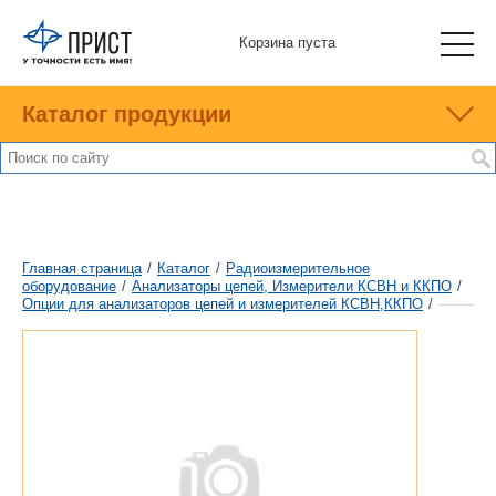
Корзина пуста
Каталог продукции
Главная страница
/
Каталог
/
Радиоизмерительное
оборудование
/
Анализаторы цепей, Измерители КСВН и ККПО
/
Опции для анализаторов цепей и измерителей КСВН,ККПО
/