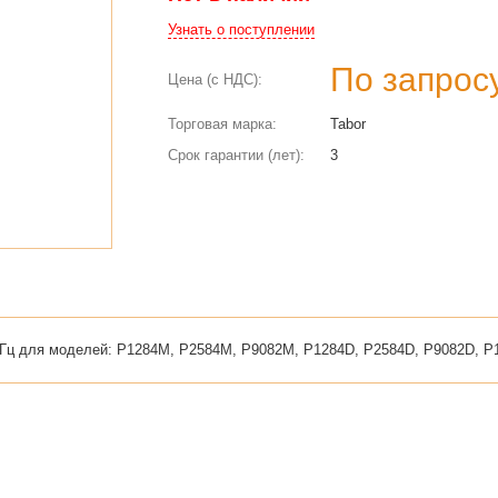
Узнать о поступлении
По запрос
Цена (с НДС):
Торговая марка:
Tabor
Срок гарантии (лет):
3
ГГц для моделей: P1284M, P2584M, P9082M, P1284D, P2584D, P9082D, P