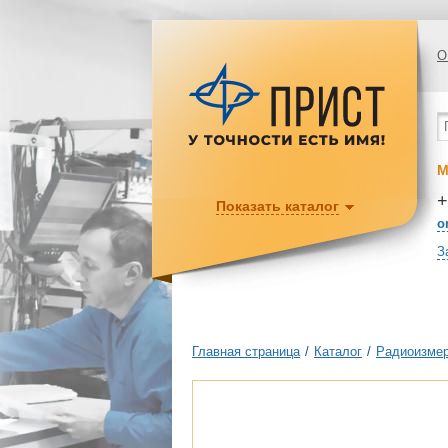
О
М
+
Показать каталог
o
З
Главная страница
/
Каталог
/
Радиоизмер