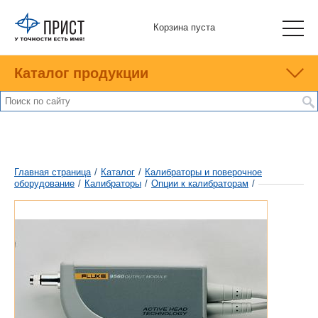
Корзина пуста
Каталог продукции
Главная страница
/
Каталог
/
Калибраторы и поверочное
оборудование
/
Калибраторы
/
Опции к калибраторам
/