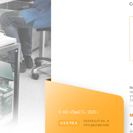
С
В
п
у
Ct
© АО «ПриСТ», 2025 г.
М
РАЗРАБОТКА И
DEXTRA
+
ПРОДВИЖЕНИЕ
(