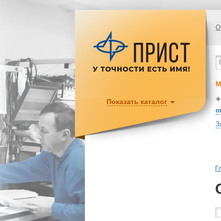
О
М
+
Показать каталог
o
З
Г