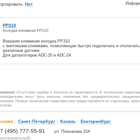
Информ
ортировать:
Нет
PP310
Колодка клеммная PP310
Внешняя клеммная колодка PP310
с винтовыми клеммами, позволяющая быстро подключать и отключать
различные датчики
Для даталоггеров ADC-20 и ADC-24
нимание!
Отсутствие ошибок и опечаток не гарантируется. В технические характер
роизводителем могут быть внесены изменения без предварительного уведомлен
точнения. Полные технические характеристики предоставляются по отдельному зап
rl+Enter.
осква
|
Санкт-Петербург
|
Казань
|
Екатеринбург
7 (495) 777-55-91
ул. Плеханова 15А
многоканальный)