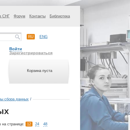
в СНГ
Форум
Контакты
Библиотека
RU
ENG
Войти
Зарегистрироваться
Корзина пуста
ы сбора данных
/
ых
в на странице:
12
24
48