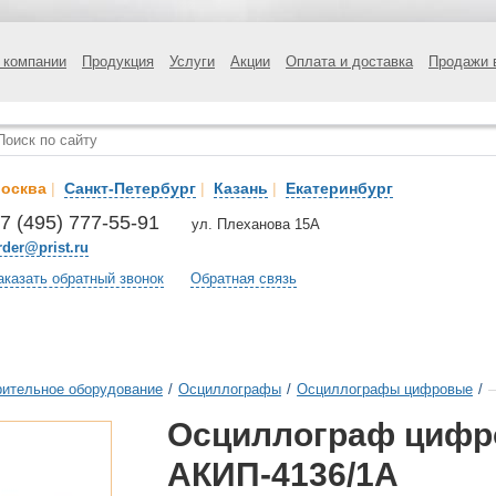
 компании
Продукция
Услуги
Акции
Оплата и доставка
Продажи 
осква
|
Санкт-Петербург
|
Казань
|
Екатеринбург
7 (495) 777-55-91
ул. Плеханова 15А
rder@prist.ru
аказать обратный звонок
Обратная связь
ительное оборудование
/
Осциллографы
/
Осциллографы цифровые
/
Осциллограф цифр
АКИП-4136/1А