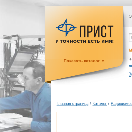
О
М
+
Показать каталог
o
З
Главная страница
/
Каталог
/
Радиоизмер