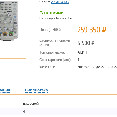
Cерия:
АКИП-4136
В наличии
На складе в Москве:
6 шт.
259 350
Р
Цена (с НДС):
Стоимость поверки
5 500
Р
(с НДС):
Торговая марка:
АКИП
Срок гарантии (лет):
1
ФИФ ОЕИ:
№87826-22 до
27.12.2027
тация
Библиотека
цифровой
4