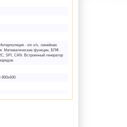
Интерполяция - sin x/х, линейная.
ия. Математические функции, БПФ.
2C, SPI, CAN. Встроенный генератор
азрядов.
е 800х600