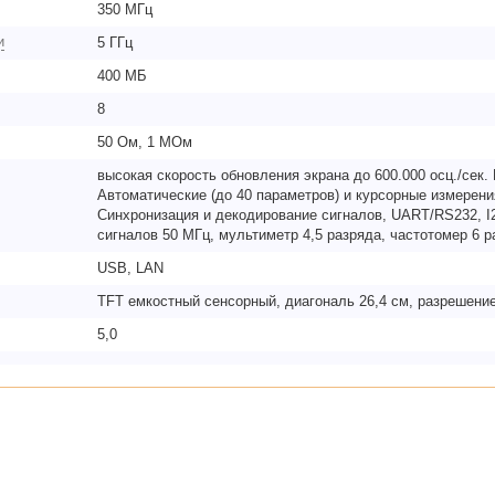
350 МГц
и
5 ГГц
400 МБ
8
50 Ом, 1 МОм
высокая скорость обновления экрана до 600.000 осц./сек. 
Автоматические (до 40 параметров) и курсорные измерен
Синхронизация и декодирование сигналов, UART/RS232, I
сигналов 50 МГц, мультиметр 4,5 разряда, частотомер 6 р
USB, LAN
TFT емкостный сенсорный, диагональ 26,4 см, разрешени
5,0