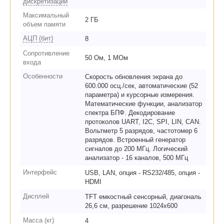
дискретизации
Максимальный
2 ГБ
объем памяти
АЦП (бит)
8
Сопротивление
50 Ом, 1 МОм
входа
Особенности
Скорость обновления экрана до
600.000 осц./сек, автоматические (52
параметра) и курсорные измерения.
Математические функции, анализатор
спектра БПФ. Декодирование
протоколов UART, I2C, SPI, LIN, CAN.
Вольтметр 5 разрядов, частотомер 6
разрядов. Встроенный генератор
сигналов до 200 МГц. Логический
анализатор - 16 каналов, 500 МГц
Интерфейс
USB, LAN, опция - RS232/485, опция -
HDMI
Дисплей
TFT емкостный сенсорный, диагональ
26,6 см, разрешение 1024х600
Масса (кг)
4