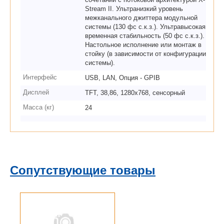
Stream II. Ультранизкий уровень
межканального джиттера модульной
системы (130 фс с.к.з.). Ультравысокая
временная стабильность (50 фс с.к.з.).
Настольное исполнение или монтаж в
стойку (в зависимости от конфигурации
системы).
Интерфейс
USB, LAN, Опция - GPIB
Дисплей
TFT, 38,86, 1280х768, сенсорный
Масса (кг)
24
Сопутствующие товары