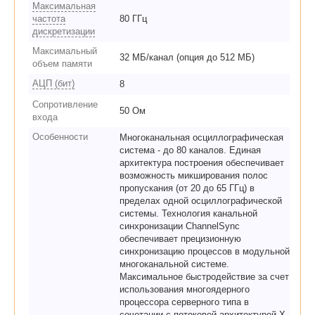
Максимальная
частота
80 ГГц
дискретизации
Максимальный
32 МБ/канал (опция до 512 МБ)
объем памяти
АЦП (бит)
8
Сопротивление
50 Ом
входа
Особенности
Многоканальная осциллографическая
система - до 80 каналов. Единая
архитектура построения обеспечивает
возможность микширования полос
пропускания (от 20 до 65 ГГц) в
пределах одной осциллографической
системы. Технология канальной
синхронизации ChannelSync
обеспечивает прецизионную
синхронизацию процессов в модульной
многоканальной системе.
Максимальное быстродействие за счет
использования многоядерного
процессора серверного типа в
сочетании с потоковой архитектурой X-