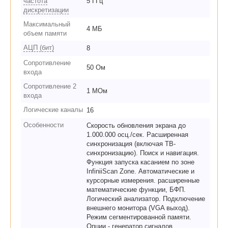
частота
5 ГГц
дискретизации
Максимальный
4 МБ
объем памяти
АЦП (бит)
8
Сопротивление
50 Ом
входа
Сопротивление 2
1 МОм
входа
Логические каналы
16
Особенности
Скорость обновления экрана до
1.000.000 осц./сек. Расширенная
синхронизация (включая ТВ-
синхронизацию). Поиск и навигация.
Функция запуска касанием по зоне
InfiniiScan Zone. Автоматические и
курсорные измерения. расширенные
математические функции, БФП.
Логический анализатор. Подключение
внешнего монитора (VGA выход).
Режим сегментированной памяти.
Опции - генератор сигналов,