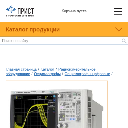
Корзина пуста
Каталог продукции
Главная страница
/
Каталог
/
Радиоизмерительное
оборудование
/
Осциллографы
/
Осциллографы цифровые
/