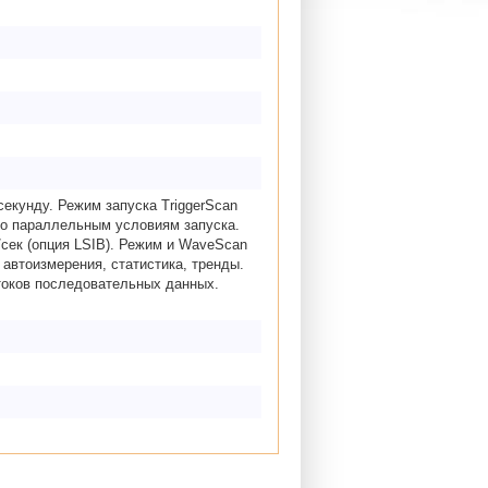
секунду. Режим запуска TriggerScan
по параллельным условиям запуска.
сек (опция LSIB). Режим и WaveScan
автоизмерения, статистика, тренды.
отоков последовательных данных.