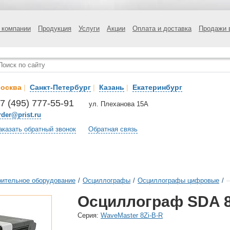
 компании
Продукция
Услуги
Акции
Оплата и доставка
Продажи 
осква
|
Санкт-Петербург
|
Казань
|
Екатеринбург
7 (495) 777-55-91
ул. Плеханова 15А
rder@prist.ru
аказать обратный звонок
Обратная связь
ительное оборудование
/
Осциллографы
/
Осциллографы цифровые
/
Осциллограф SDA 8
Cерия:
WaveMaster 8Zi-B-R