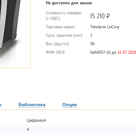
Не доступен для заказа
Стоимость поверки
15 210
Р
(с НДС):
Торговая марка:
Teledyne LeCroy
Срок гарантии (лет):
1
Вес (брутто):
39
ФИФ ОЕИ:
№64557-16 до
11.07.2026
е
Библиотека
Опции
Цифровой
4