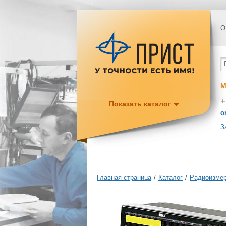
О
М
+
Показать каталог
o
З
Главная страница
/
Каталог
/
Радиоизмер