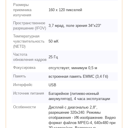
Размеры
приемника
160 x 120 пикселей
излучения
Пространственное
3,7 мрад, поле зрения 34°х23°
разрешение (IFOV)
Температурная
чувствительность
50 мК
(NETD)
Частота
25 Гц
обновления кадров
Фокусировка
отсутствует, минимум 0,5 м
Память
встроенная память EMMC (3,4 Гб)
Интерфейс
USB
Источник питания
Батарейное (литиево-ионный
аккумулятор), 4 часа эксплуатации
Особенности
Дисплей с диагональю 2,8",
разрешение 320х240. Режимы
отображения - ИК-изображение. Видео
формат файлов MPEG-4, 640x480 при
30 кадрах/сек. Встроенные