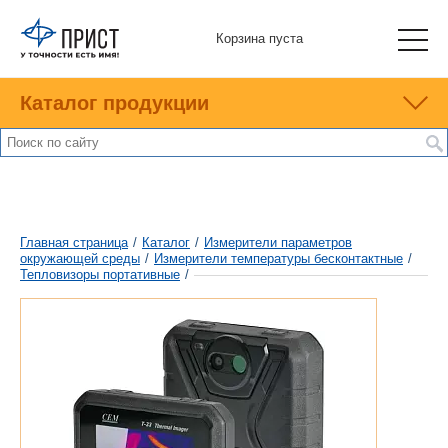
Корзина пуста
Каталог продукции
Главная страница
/
Каталог
/
Измерители параметров
окружающей среды
/
Измерители температуры бесконтактные
/
Тепловизоры портативные
/