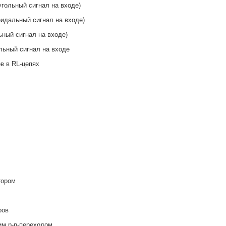
гольный сигнал на входе)
идальный сигнал на входе)
ный сигнал на входе)
льный сигнал на входе
в в RL-цепях
тором
ров
им p-n-переходом