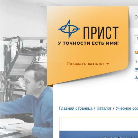
О
М
+
Показать каталог
o
З
Главная страница
/
Каталог
/
Учебное об