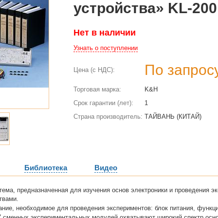
устройства» KL-200
Нет в наличии
Узнать о поступлении
По запрос
Цена (с НДС):
Торговая марка:
K&H
Срок гарантии (лет):
1
Страна производитель:
ТАЙВАНЬ (КИТАЙ)
Библиотека
Видео
тема, предназначенная для изучения основ электроники и проведения э
твами.
ние, необходимое для проведения экспериментов: блок питания, функци
 сменных экспериментальных модулей охватывают широкий спектр осно