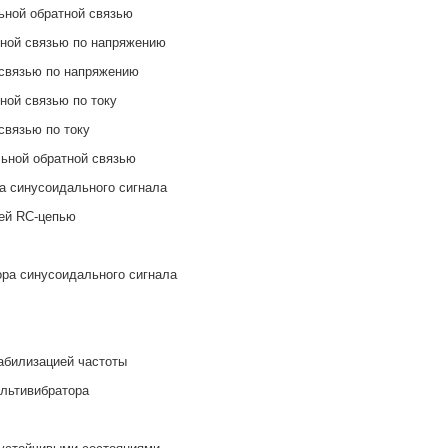
ьной обратной связью
тной связью по напряжению
 связью по напряжению
ной связью по току
связью по току
льной обратной связью
ра синусоидального сигнала
ей RC-цепью
ора синусоидального сигнала
табилизацией частоты
ультивибратора