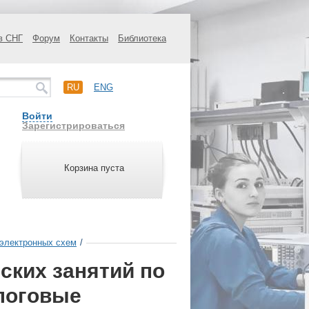
в СНГ
Форум
Контакты
Библиотека
RU
ENG
Войти
Зарегистрироваться
Корзина пуста
 электронных схем
/
ских занятий по
логовые