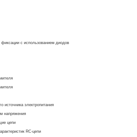
и фиксации с использованием диодов
ямителя
ямителя
го источника электропитания
ем напряжения
щие цепи
арактеристик RC-цепи