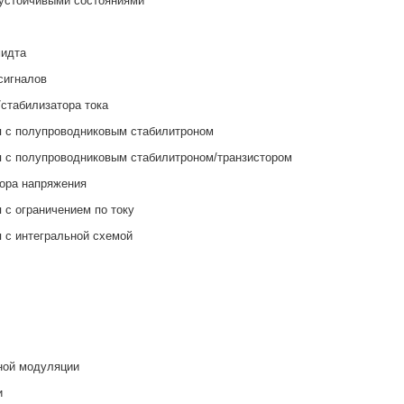
 устойчивыми состояниями
мидта
сигналов
стабилизатора тока
я с полупроводниковым стабилитроном
я с полупроводниковым стабилитроном/транзистором
тора напряжения
 с ограничением по току
 с интегральной схемой
ной модуляции
и