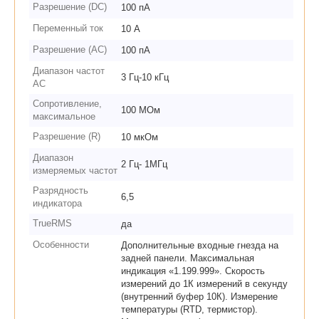
Разрешение (DC)
100 пА
Переменный ток
10 А
Разрешение (AC)
100 пА
Диапазон частот
3 Гц-10 кГц
AC
Сопротивление,
100 МОм
максимальное
Разрешение (R)
10 мкОм
Диапазон
2 Гц- 1МГц
измеряемых частот
Разрядность
6,5
индикатора
TrueRMS
да
Особенности
Дополнительные входные гнезда на
задней панели. Максимальная
индикация «1.199.999». Скорость
измерений до 1К измерений в секунду
(внутренний буфер 10К). Измерение
температуры (RTD, термистор).