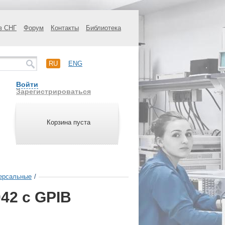
в СНГ
Форум
Контакты
Библиотека
RU
ENG
Войти
Зарегистрироваться
Корзина пуста
ерсальные
/
42 с GPIB