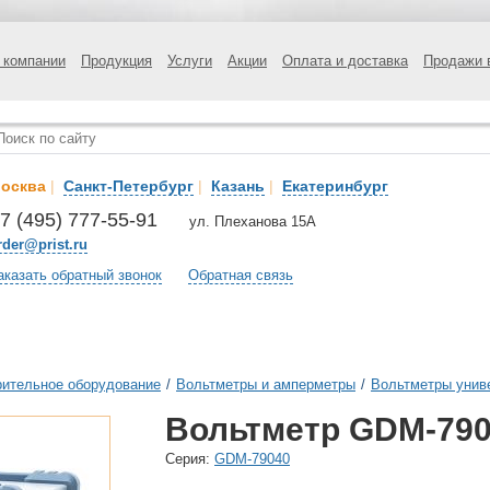
 компании
Продукция
Услуги
Акции
Оплата и доставка
Продажи 
осква
|
Санкт-Петербург
|
Казань
|
Екатеринбург
7 (495) 777-55-91
ул. Плеханова 15А
rder@prist.ru
аказать обратный звонок
Обратная связь
ительное оборудование
/
Вольтметры и амперметры
/
Вольтметры унив
Вольтметр GDM-790
Cерия:
GDM-79040