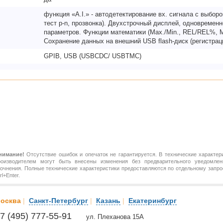
функция «A.I.» - автодетектирование вх. сигнала с выбор
тест p-n, прозвонка). Двухстрочный дисплей, одновремен
параметров. Функции математики (Max./Min., REL/REL%, M
Сохранение данных на внешний USB flash-диск (регистраци
GPIB, USB (USBCDC/ USBTMC)
нимание!
Отсутствие ошибок и опечаток не гарантируется. В технические характер
роизводителем могут быть внесены изменения без предварительного уведомлен
точнения. Полные технические характеристики предоставляются по отдельному зап
rl+Enter.
осква
|
Санкт-Петербург
|
Казань
|
Екатеринбург
7 (495) 777-55-91
ул. Плеханова 15А