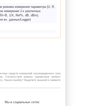
ом режима измерения параметра (U, R,
ное измерение 2-х различных
X+B, 1/X, Ref%, dB, dBm).
я вх. данных/Logger)
истики средств измерений неутвержденного типа
ия. Соответствие важных параметров требует
росу. Нашли ошибку? Выделите мышкой и нажмите
Мы в социальных сетях: