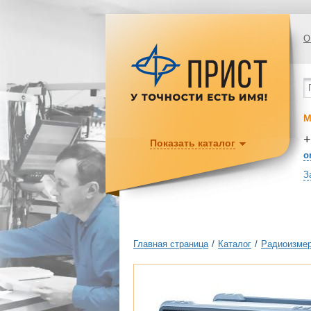
О
М
+
Показать каталог
o
З
Главная страница
/
Каталог
/
Радиоизмер