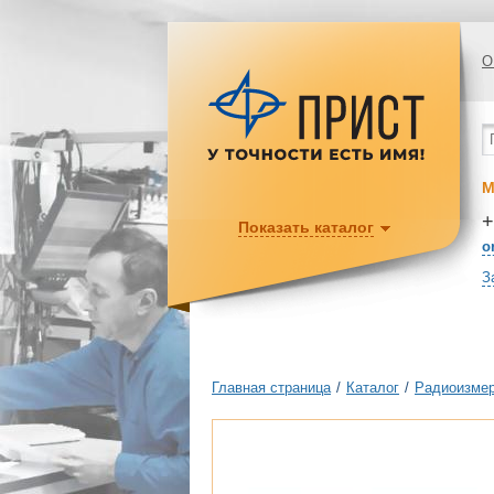
О
М
+
Показать каталог
o
З
Главная страница
/
Каталог
/
Радиоизмер