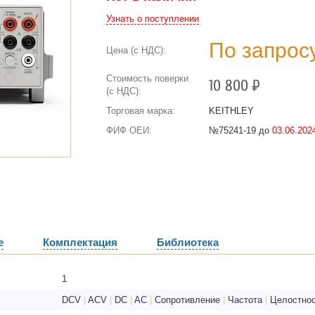
Узнать о поступлении
По запрос
Цена (с НДС):
Стоимость поверки
10 800
Р
(с НДС):
Торговая марка:
KEITHLEY
ФИФ ОЕИ:
№75241-19 до
03.06.2024
е
Комплектация
Библиотека
1
DCV
|
ACV
|
DC
|
AC
|
Сопротивление
|
Частота
|
Целостнос