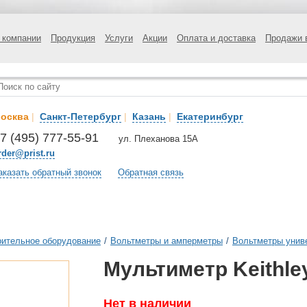
 компании
Продукция
Услуги
Акции
Оплата и доставка
Продажи 
осква
|
Санкт-Петербург
|
Казань
|
Екатеринбург
7 (495) 777-55-91
ул. Плеханова 15А
rder@prist.ru
аказать обратный звонок
Обратная связь
ительное оборудование
/
Вольтметры и амперметры
/
Вольтметры унив
Мультиметр Keithle
Нет в наличии