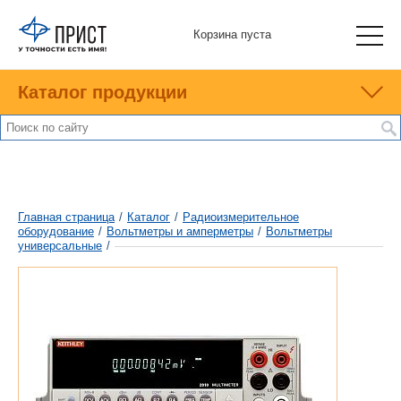
Корзина пуста
Каталог продукции
Главная страница
/
Каталог
/
Радиоизмерительное
оборудование
/
Вольтметры и амперметры
/
Вольтметры
универсальные
/