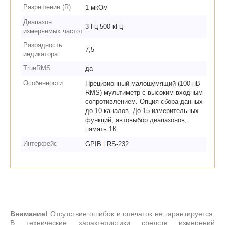
Разрешение (R)
1 мкОм
Диапазон
3 Гц-500 кГц
измеряемых частот
Разрядность
7,5
индикатора
TrueRMS
да
Особенности
Прецизионный малошумящий (100 нВ
RMS) мультиметр с высоким входным
сопротивлением. Опция сбора данных
до 10 каналов. До 15 измерительных
функций, автовыбор диапазонов,
память 1К.
Интерфейс
GPIB
|
RS-232
Внимание!
Отсутствие ошибок и опечаток не гарантируется.
В технические характеристики средств измерений