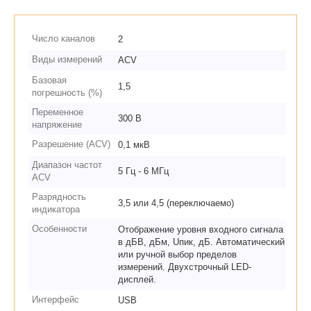
Число каналов
2
Виды измерений
ACV
Базовая
1,5
погрешность (%)
Переменное
300 В
напряжение
Разрешение (ACV)
0,1 мкВ
Диапазон частот
5 Гц - 6 МГц
ACV
Разрядность
3,5 или 4,5 (переключаемо)
индикатора
Особенности
Отображение уровня входного сигнала
в дБВ, дБм, Uпик, дБ. Автоматический
или ручной выбор пределов
измерений. Двухстрочный LED-
дисплей.
Интерфейс
USB