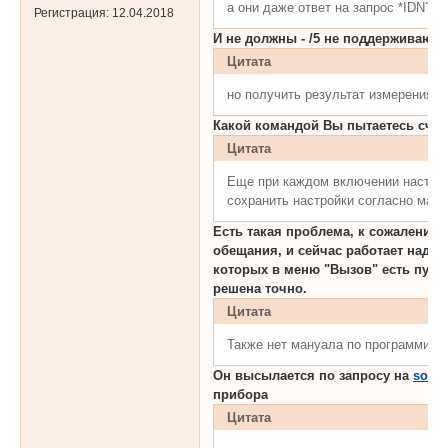
а они даже ответ на запрос *IDN? 
Регистрация:
12.04.2018
И не должны - /5 не поддерживают 
Цитата
но получить результат измерения н
Какой командой Вы пытаетесь счит
Цитата
Еще при каждом включении настрой
сохранить настройки согласно ман
Есть такая проблема, к сожалению
обещания, и сейчас работает над ее
которых в меню "Вызов" есть пункт
решена точно.
Цитата
Также нет мануала по программир
Он высылается по запросу на
soft@
прибора
Цитата