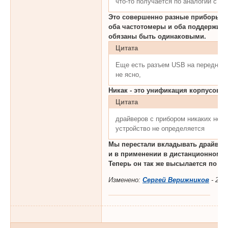
что-то получается по аналогии с ЧЗ
Это совершенно разные приборы, и
оба частотомеры и оба поддержив
обязаны быть одинаковыми.
Цитата
Еще есть разъем USB на передней 
не ясно,
Никак - это унификация корпусов. 
Цитата
драйверов с прибором никаких нет,
устройство не определяется
Мы перестали вкладывать драйвер, 
и в применении в дистанционном у
Теперь он так же высылается по за
Изменено:
Сергей Верижников
-
28.0