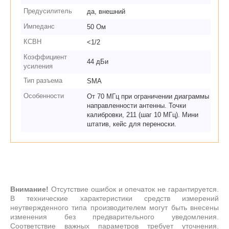
Предусилитель
да, внешний
Импеданс
50 Ом
КСВН
<1/2
Коэффициент
44 дБи
усиления
Тип разъема
SMA
Особенности
От 70 МГц при ограничении диаграммы
направленности антенны. Точки
калибровки, 211 (шаг 10 МГц). Мини
штатив, кейс для переноски.
Внимание!
Отсутствие ошибок и опечаток не гарантируется.
В технические характеристики средств измерений
неутвержденного типа производителем могут быть внесены
изменения без предварительного уведомления.
Соответствие важных параметров требует уточнения.