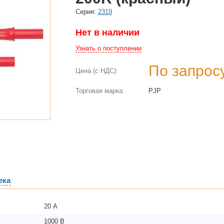
Cерия:
2319
Нет в наличии
Узнать о поступлении
По запрос
Цена (с НДС):
Торговая марка:
PJP
ека
20 А
1000 В