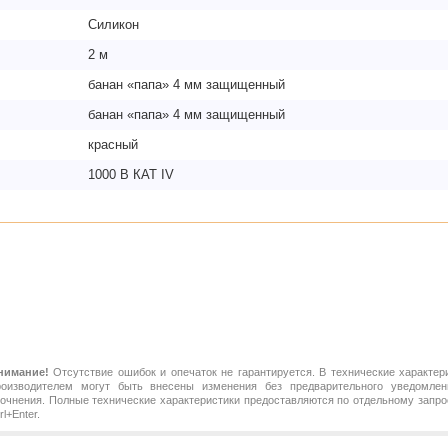
Силикон
2 м
банан «папа» 4 мм защищенный
банан «папа» 4 мм защищенный
красный
1000 В КАТ IV
нимание!
Отсутствие ошибок и опечаток не гарантируется. В технические характер
роизводителем могут быть внесены изменения без предварительного уведомлен
точнения. Полные технические характеристики предоставляются по отдельному зап
rl+Enter.