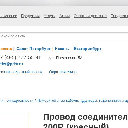
 компании
Продукция
Услуги
Акции
Оплата и доставка
Продажи 
осква
|
Санкт-Петербург
|
Казань
|
Екатеринбург
7 (495) 777-55-91
ул. Плеханова 15А
rder@prist.ru
аказать обратный звонок
Обратная связь
 и принадлежности
/
Измерительные кабели, адаптеры, наконечники и 
Провод соединител
200R (красный)