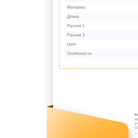
Материал
Длина
Разъем 1
Разъем 2
Цвет
Особенности
В
п
у
Ct