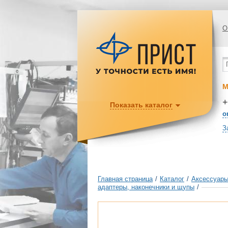
О
М
+
Показать каталог
o
З
Главная страница
/
Каталог
/
Аксессуары
адаптеры, наконечники и щупы
/