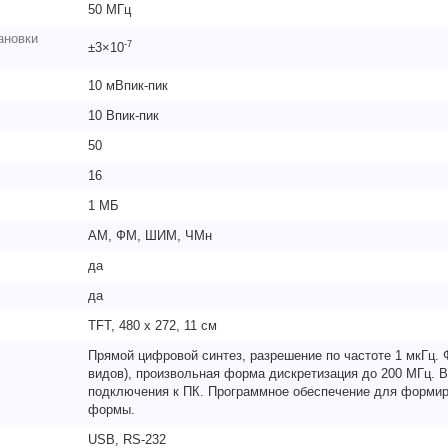
50 МГц
ановки
-7
±3×10
10 мВпик-пик
10 Впик-пик
50
16
1 МБ
АМ, ФМ, ШИМ, ЧМн
да
да
TFT, 480 х 272, 11 см
Прямой цифровой синтез, разрешение по частоте 1 мкГц. 
видов), произвольная форма дискретизация до 200 МГц. 
подключения к ПК. Программное обеспечение для формир
формы.
USB, RS-232