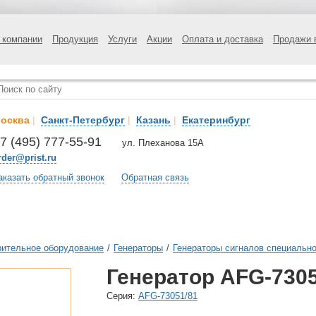
 компании
Продукция
Услуги
Акции
Оплата и доставка
Продажи 
осква
|
Санкт-Петербург
|
Казань
|
Екатеринбург
7 (495) 777-55-91
ул. Плеханова 15А
rder@prist.ru
аказать обратный звонок
Обратная связь
ительное оборудование
/
Генераторы
/
Генераторы сигналов специальн
Генератор AFG-730
Cерия:
AFG-73051/81