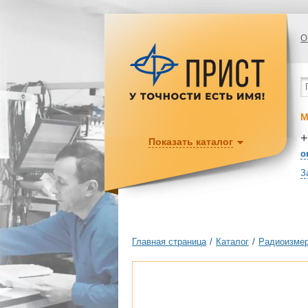
О
М
+
Показать каталог
o
З
Главная страница
/
Каталог
/
Радиоизмер