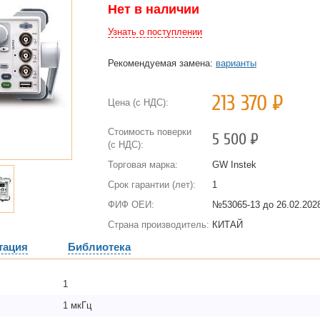
Нет в наличии
Узнать о поступлении
Рекомендуемая замена:
варианты
213 370
Р
Цена (с НДС):
Стоимость поверки
5 500
Р
(с НДС):
Торговая марка:
GW Instek
Срок гарантии (лет):
1
ФИФ ОЕИ:
№53065-13 до
26.02.2028
Страна производитель:
КИТАЙ
тация
Библиотека
1
1 мкГц