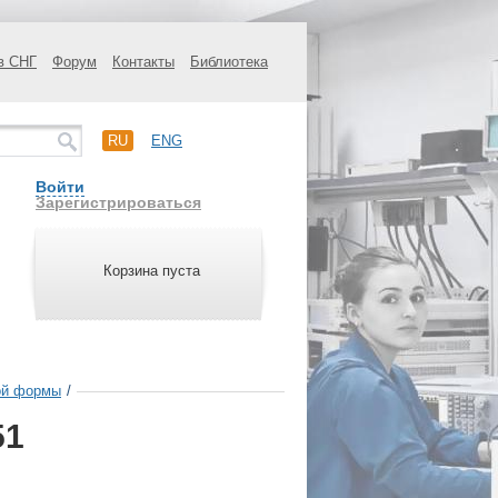
в СНГ
Форум
Контакты
Библиотека
RU
ENG
Войти
Зарегистрироваться
Корзина пуста
ой формы
/
51