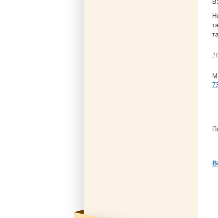
В
Н
т
т
1
М
7
П
В