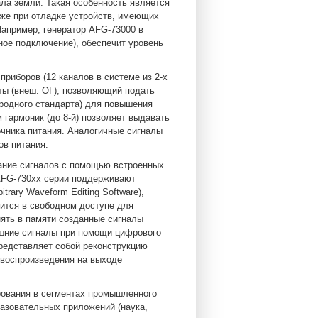
ла земли. Такая особенность является
кже при отладке устройств, имеющих
Например, генератор AFG-73000 в
ное подключение), обеспечит уровень
риборов (12 каналов в системе из 2-х
ты (внеш. ОГ), позволяющий подать
ородного стандарта) для повышения
 гармоник (до 8-й) позволяет выдавать
чника питания. Аналогичные сигналы
в питания.
ание сигналов с помощью встроенных
 AFG-730хх серии поддерживают
rary Waveform Editing Software),
дится в свободном доступе для
нять в памяти созданные сигналы
ешние сигналы при помощи цифрового
редставляет собой реконструкцию
 воспроизведения на выходе
рования в сегментах промышленного
разовательных приложений (наука,