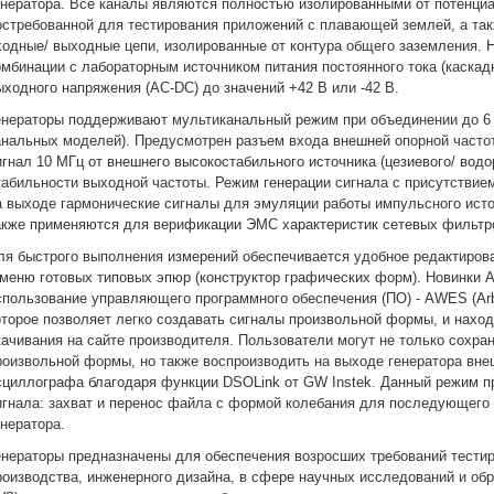
енератора. Все каналы являются полностью изолированными от потенциа
остребованной для тестирования приложений с плавающей землей, а та
ходные/ выходные цепи, изолированные от контура общего заземления. 
омбинации с лабораторным источником питания постоянного тока (каскад
ыходного напряжения (AC-DC) до значений +42 В или -42 В.
енераторы поддерживают мультиканальный режим при объединении до 6 п
анальных моделей). Предусмотрен разъем входа внешней опорной часто
игнал 10 МГц от внешнего высокостабильного источника (цезиевого/ вод
табильности выходной частоты. Режим генерации сигнала с присутствием
а выходе гармонические сигналы для эмуляции работы импульсного исто
акже применяются для верификации ЭМС характеристик сетевых фильтро
ля быстрого выполнения измерений обеспечивается удобное редактиров
 меню готовых типовых эпюр (конструктор графических форм). Новинки
спользование управляющего программного обеспечения (ПО) - AWES (Arbit
оторое позволяет легко создавать сигналы произвольной формы, и нахо
качивания на сайте производителя. Пользователи могут не только сохра
роизвольной формы, но также воспроизводить на выходе генератора вн
сциллографа благодаря функции DSOLink от GW Instek. Данный режим п
игнала: захват и перенос файла с формой колебания для последующего
енератора.
енераторы предназначены для обеспечения возросших требований тести
роизводства, инженерного дизайна, в сфере научных исследований и об