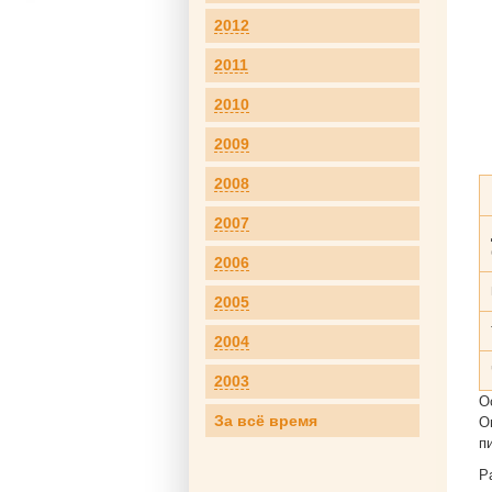
2012
2011
2010
2009
2008
2007
2006
2005
2004
2003
О
За всё время
О
п
Р