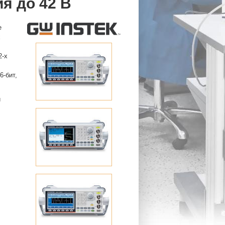
я до 42 В
е
х
2-х
6-бит,
й