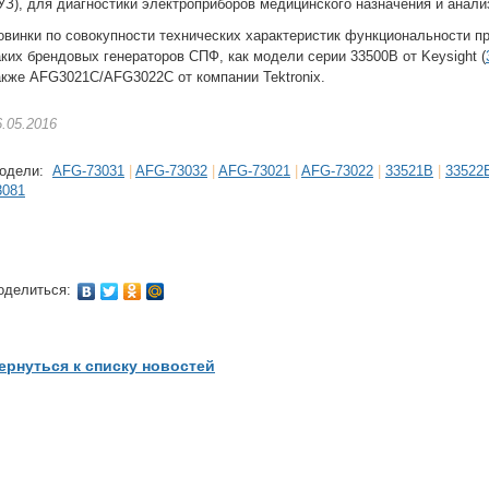
УЗ), для диагностики электроприборов медицинского назначения и анали
овинки по совокупности технических характеристик функциональности п
аких брендовых генераторов СПФ, как модели серии 33500B от Keysight (
акже AFG3021C/AFG3022C от компании Tektronix.
6.05.2016
одели:
AFG-73031
|
AFG-73032
|
AFG-73021
|
AFG-73022
|
33521B
|
33522
3081
оделиться:
ернуться к списку новостей