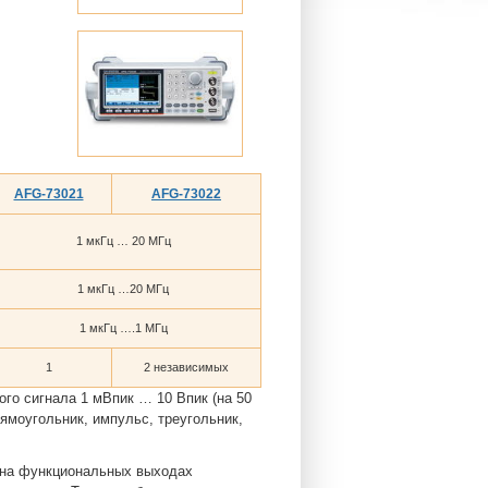
AFG-73021
AFG-73022
1 мкГц … 20 МГц
1 мкГц …20 МГц
1 мкГц ….1 МГц
1
2 независимых
го сигнала 1 мВпик … 10 Впик (на 50
ямоугольник, импульс, треугольник,
й на функциональных выходах