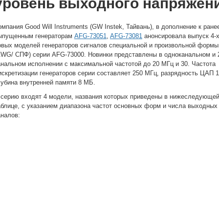
уровень выходного напряжени
омпания Good Will Instruments (GW Instek, Тайвань), в дополнение к ране
ыпущенным генераторам
AFG-73051
,
AFG-73081
анонсировала выпуск 4-
овых моделей генераторов сигналов специальной и произвольной формы
AWG/ СПФ) серии AFG-73000. Новинки представлены в одноканальном и 
анальном исполнении с максимальной частотой до 20 МГц и 30. Частота
искретизации генераторов серии составляет 250 MГц, разрядность ЦАП 1
лубина внутренней памяти 8 МБ.
 серию входят 4 модели, названия которых приведены в нижеследующе
аблице, с указанием диапазона частот основных форм и числа выходных
аналов: