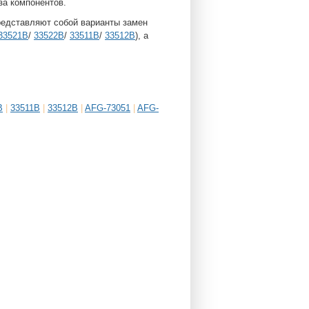
за компонентов.
редставляют собой варианты замен
33521B
/
33522B
/
33511B
/
33512B
), а
B
|
33511B
|
33512B
|
AFG-73051
|
AFG-