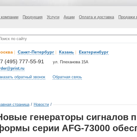
 компании
Продукция
Услуги
Акции
Оплата и доставка
Продажи 
осква
|
Санкт-Петербург
|
Казань
|
Екатеринбург
7 (495) 777-55-91
ул. Плеханова 15А
rder@prist.ru
аказать обратный звонок
Обратная связь
лавная страница
/
Новости
/
Новые генераторы сигналов 
формы серии AFG-73000 обес