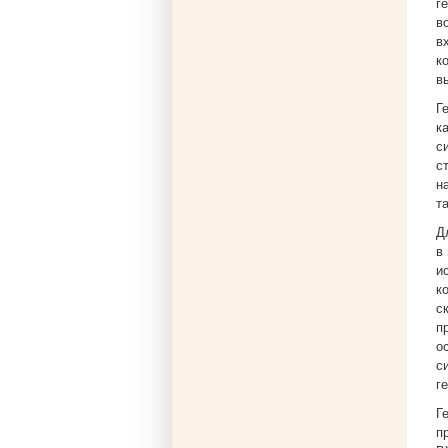
г
в
в
к
в
Г
к
с
с
н
т
Д
в
и
к
с
п
о
с
г
Г
п