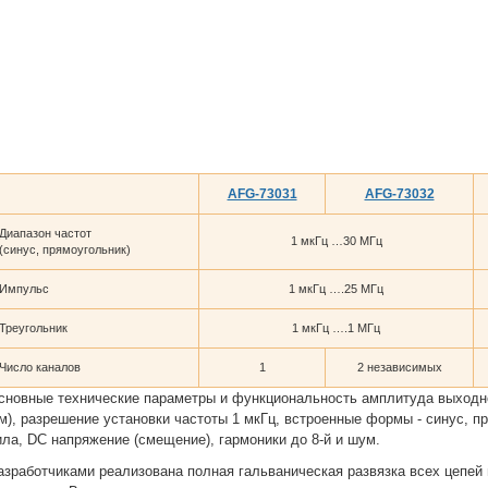
AFG-73031
AFG-73032
Диапазон частот
1 мкГц …30 МГц
(синус, прямоугольник)
Импульс
1 мкГц ….25 МГц
Треугольник
1 мкГц ….1 МГц
Число каналов
1
2 независимых
сновные технические параметры и функциональность амплитуда выходно
м), разрешение установки частоты 1 мкГц, встроенные формы - синус, пр
ила, DC напряжение (смещение), гармоники до 8-й и шум.
азработчиками реализована полная гальваническая развязка всех цепе