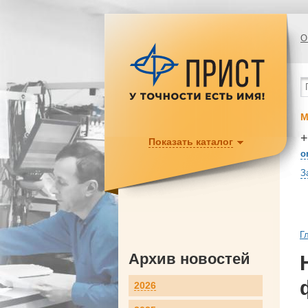
О
М
+
Показать каталог
o
З
Г
Архив новостей
2026