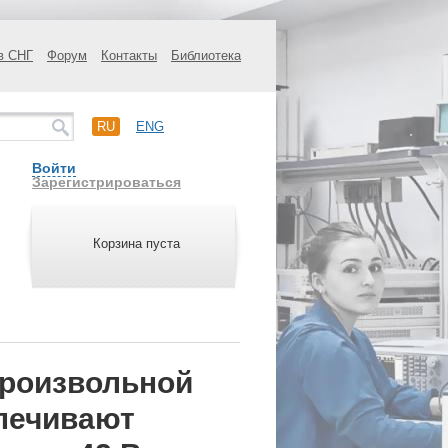
в СНГ
Форум
Контакты
Библиотека
RU
ENG
Войти
Зарегистрироваться
Корзина пуста
произвольной
печивают