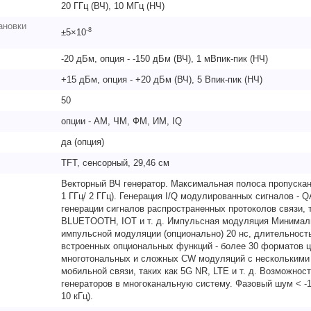
20 ГГц (ВЧ), 10 МГц (НЧ)
ановки
-8
±5×10
-20 дБм, опция - -150 дБм (ВЧ), 1 мВпик-пик (НЧ)
+15 дБм, опция - +20 дБм (ВЧ), 5 Впик-пик (НЧ)
50
опции - AM, ЧМ, ФМ, ИМ, IQ
да (опция)
TFT, сенсорный, 29,46 см
Векторный ВЧ генератор. Максимальная полоса пропускани
1 ГГц/ 2 ГГц). Генерация I/Q модулированных сигналов -
генерации сигналов распространенных протоколов связи, 
BLUETOOTH, IOT и т. д. Импульсная модуляция Минимал
импульсной модуляции (опционально) 20 нс, длительност
встроенных опциональных функций - более 30 форматов 
многотональных и сложных CW модуляций с несколькими 
мобильной связи, таких как 5G NR, LTE и т. д. Возможнос
генераторов в многоканальную систему. Фазовый шум < -1
10 кГц).