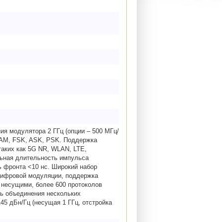
я модулятора 2 ГГц (опции – 500 МГц/
 QAM, FSK, ASK, PSK. Поддержка
таких как 5G NR, WLAN, LTE,
ьная длительность импульса
ь фронта <10 нс. Широкий набор
цифровой модуляции, поддержка
несущими, более 600 протоколов
ть объединения нескольких
45 дБн/Гц (несущая 1 ГГц, отстройка