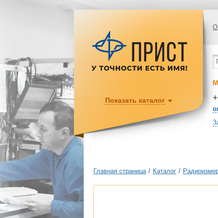
О
М
+
Показать каталог
o
З
Главная страница
/
Каталог
/
Радиоизмер