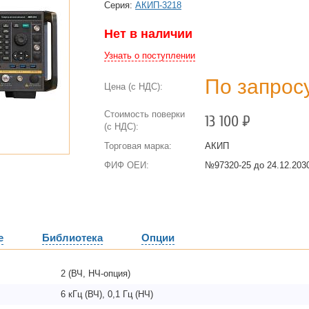
Cерия:
АКИП-3218
Нет в наличии
Узнать о поступлении
По запрос
Цена (с НДС):
Стоимость поверки
13 100
Р
(с НДС):
Торговая марка:
АКИП
ФИФ ОЕИ:
№97320-25 до
24.12.2030
е
Библиотека
Опции
2 (ВЧ, НЧ-опция)
6 кГц (ВЧ), 0,1 Гц (НЧ)