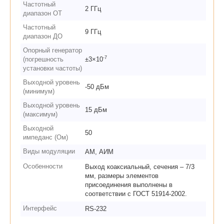
Частотный
2 ГГц
диапазон ОТ
Частотный
9 ГГц
диапазон ДО
Опорный генератор
-7
(погрешность
±3×10
установки частоты)
Выходной уровень
-50 дБм
(минимум)
Выходной уровень
15 дБм
(максимум)
Выходной
50
импеданс (Ом)
Виды модуляции
AM, АИМ
Особенности
Выход коаксиальный, сечения – 7/3
мм, размеры элементов
присоединения выполнены в
соответствии с ГОСТ 51914-2002.
Интерфейс
RS-232