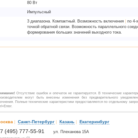
80 Вт
Импульсный
3 диапазона. Компактный. Возможность включения
|
по 4-
точкой обратной связи. Возможность параллельного соеди
формирования больших значений выходного тока.
нимание!
Отсутствие ошибок и опечаток не гарантируется. В технические характер
роизводителем могут быть внесены изменения без предварительного уведомлен
точнения. Полные технические характеристики предоставляются по отдельному зап
rl+Enter.
осква
|
Санкт-Петербург
|
Казань
|
Екатеринбург
7 (495) 777-55-91
ул. Плеханова 15А