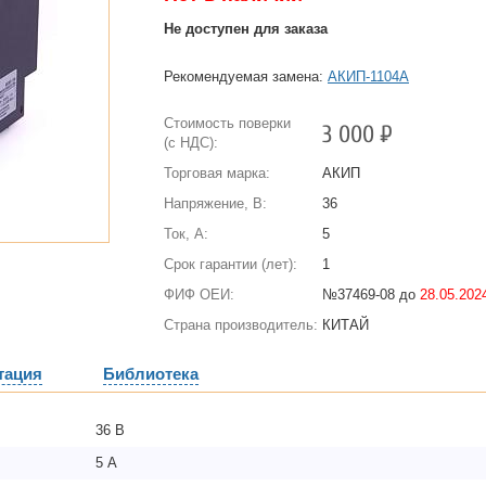
Не доступен для заказа
Рекомендуемая замена:
АКИП-1104А
Стоимость поверки
3 000
Р
(с НДС):
Торговая марка:
АКИП
Напряжение, В:
36
Ток, А:
5
Срок гарантии (лет):
1
ФИФ ОЕИ:
№37469-08 до
28.05.2024
Страна производитель:
КИТАЙ
тация
Библиотека
36 В
5 А