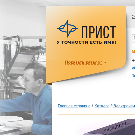
О
М
+
Показать каталог
o
З
Главная страница
/
Каталог
/
Электроизм