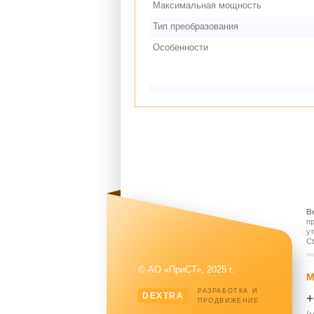
Максимальная мощность
Тип преобразования
Особенности
В
п
у
Ct
© АО «ПриСТ», 2025 г.
М
РАЗРАБОТКА И
DEXTRA
+
ПРОДВИЖЕНИЕ