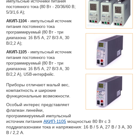
импульсные источники питания
постоянного тока (80 Вт - 20/36/60 В;
5/3/1,6 А);
АКИП-1104
- импульсный источник
питания постоянного тока
программируемый (80 Вт - три
диапазона: 16 В/5 А, 27 В/3 А, 30
В/2,2 А);
АКИП-1105
- импульсный источник
питания постоянного тока
программируемый (80 Вт - три
диапазона: 16 В/5 А, 27 В/3 А, 30
В/2,2 А), USB-интерфейс.
Приборы отличают малый вес,
компактность и широкие
функциональные возможности.
Особый интерес представляет
флагман линейки,
программируемый импульсный
источник питания
АКИП-1105
мощностью 80 Вт с 3
поддиапазонами тока и напряжения: 16 В / 5 А, 27 В / 3 А, 30
В / 2,2 А.