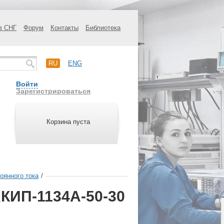
в СНГ
Форум
Контакты
Библиотека
RU
ENG
Войти
Зарегистрироваться
Корзина пуста
оянного тока
/
АКИП-1134А-50-30