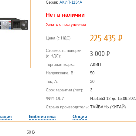
Cерия:
АКИП-1134А
Нет в наличии
Узнать о поступлении
225 435
Р
Цена (с НДС):
Стоимость поверки
3 000
Р
(с НДС):
Торговая марка:
АКИП
Напряжение, В:
50
Ток, А:
30
Срок гарантии (лет):
3
ФИФ ОЕИ:
№51553-12 до
15.09.2027
Страна производитель:
ТАЙВАНЬ (КИТАЙ)
тация
Библиотека
Опции
50 В