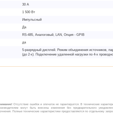
30 А
1 500 Вт
Импульсный
Да
RS-485, Аналоговый, LAN, Опция - GPIB
да
5-разрядный дисплей. Режим объединения источников, пар
(до 2-х). Подключение удаленной нагрузки по 4-х проводн
нимание!
Отсутствие ошибок и опечаток не гарантируется. В технические характер
роизводителем могут быть внесены изменения без предварительного уведомлен
точнения. Полные технические характеристики предоставляются по отдельному зап