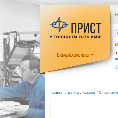
О
М
+
Показать каталог
o
З
Главная страница
/
Каталог
/
Электроизм