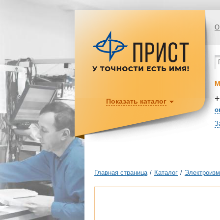
О
М
+
Показать каталог
o
З
Главная страница
/
Каталог
/
Электроизм