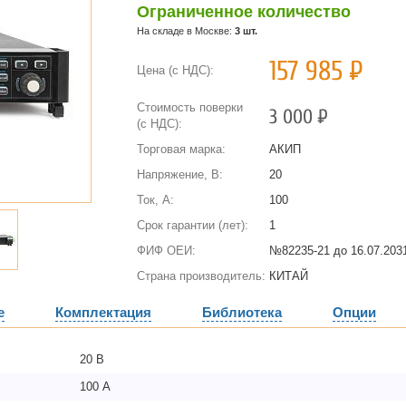
Ограниченное количество
На складе в Москве:
3 шт.
157 985
Р
Цена (с НДС):
Стоимость поверки
3 000
Р
(с НДС):
Торговая марка:
АКИП
Напряжение, В:
20
Ток, А:
100
Срок гарантии (лет):
1
ФИФ ОЕИ:
№82235-21 до
16.07.2031
Страна производитель:
КИТАЙ
е
Комплектация
Библиотека
Опции
20 В
100 А