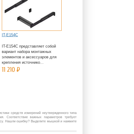
IT-E154C
IT-E154C представляет собой
вариант набора монтажных
элементов и аксессуаров для
крепления источнико...
11 210
Р
истики средств измерений неутвержденного типа
ия. Соответствие важных параметров требует
росу. Нашли ошибку? Выделите мышкой и нажмите