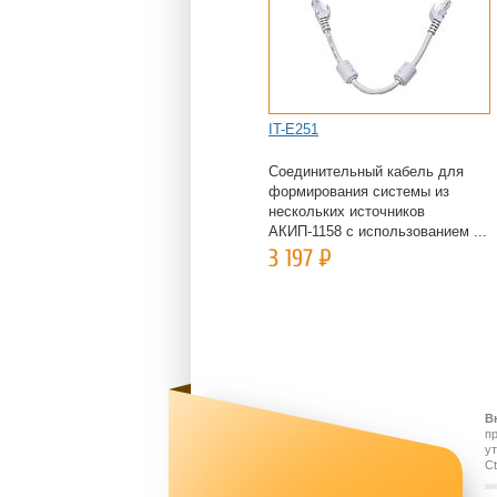
IT-E251
Соединительный кабель для
формирования системы из
нескольких источников
АКИП-1158 с использованием ...
3 197
Р
В
п
у
Ct