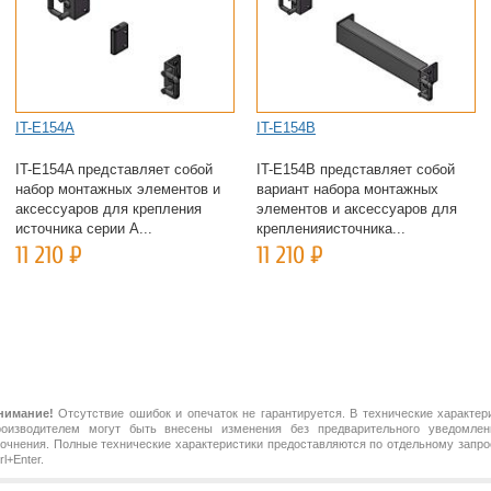
IT-E154A
IT-E154B
IT-E154A представляет собой
IT-E154B представляет собой
набор монтажных элементов и
вариант набора монтажных
аксессуаров для крепления
элементов и аксессуаров для
источника серии А...
крепленияисточника...
11 210
Р
11 210
Р
нимание!
Отсутствие ошибок и опечаток не гарантируется. В технические характер
роизводителем могут быть внесены изменения без предварительного уведомлен
точнения. Полные технические характеристики предоставляются по отдельному зап
rl+Enter.