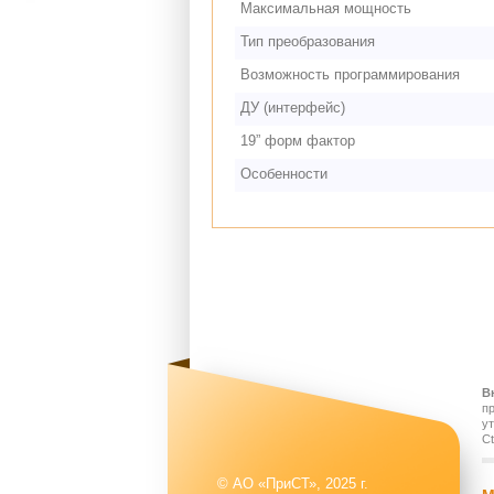
Максимальная мощность
Тип преобразования
Возможность программирования
ДУ (интерфейс)
19” форм фактор
Особенности
В
п
у
Ct
© АО «ПриСТ», 2025 г.