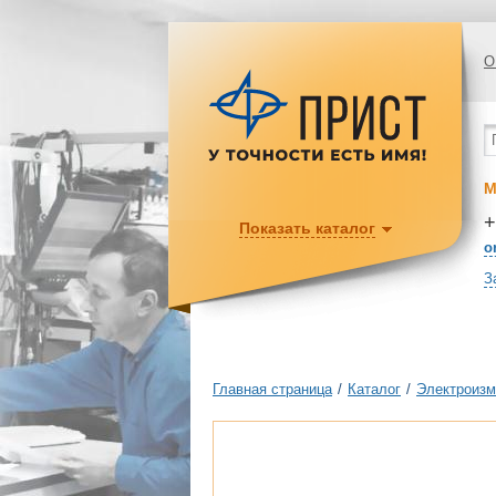
О
М
+
Показать каталог
o
З
Главная страница
/
Каталог
/
Электроизм