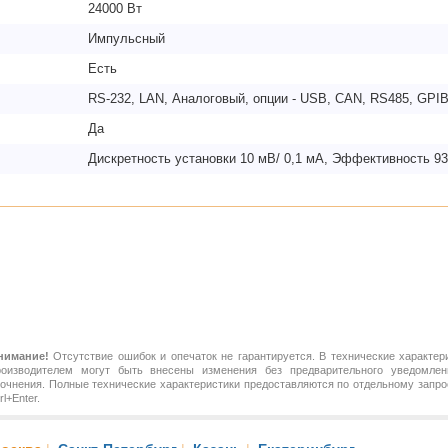
24000 Вт
Импульсный
Есть
RS-232, LAN, Аналоговый, опции - USB, CAN, RS485, GPI
Да
Дискретность установки 10 мВ/ 0,1 мА, Эффективность 9
нимание!
Отсутствие ошибок и опечаток не гарантируется. В технические характер
роизводителем могут быть внесены изменения без предварительного уведомлен
точнения. Полные технические характеристики предоставляются по отдельному зап
rl+Enter.