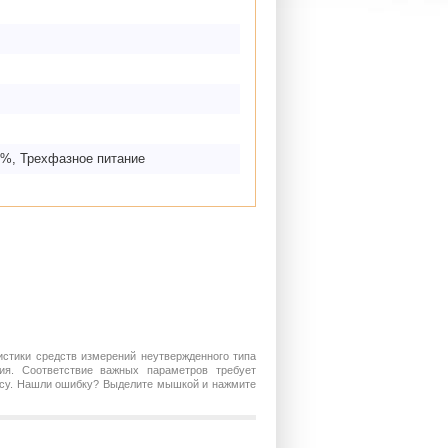
B
3%, Трехфазное питание
истики средств измерений неутвержденного типа
ия. Соответствие важных параметров требует
росу. Нашли ошибку? Выделите мышкой и нажмите