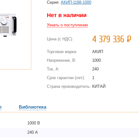
Cерия:
АКИП-1188-1000
Нет в наличии
Узнать о поступлении
4 379 336
Р
Цена (с НДС):
Торговая марка:
АКИП
Напряжение, В:
1000
Ток, А:
240
Срок гарантии (лет):
1
Страна производитель:
КИТАЙ
е
Библиотека
1000 В
240 А