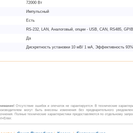
72000 Вт
Импульсный
Есть
RS-232, LAN, Аналоговый, опции - USB, CAN, RS485, GPI
Да
Дискретность установки 10 мВ/ 1 мА, Эффективность 93%
нимание!
Отсутствие ошибок и опечаток не гарантируется. В технические характер
роизводителем могут быть внесены изменения без предварительного уведомлен
точнения. Полные технические характеристики предоставляются по отдельному зап
rl+Enter.