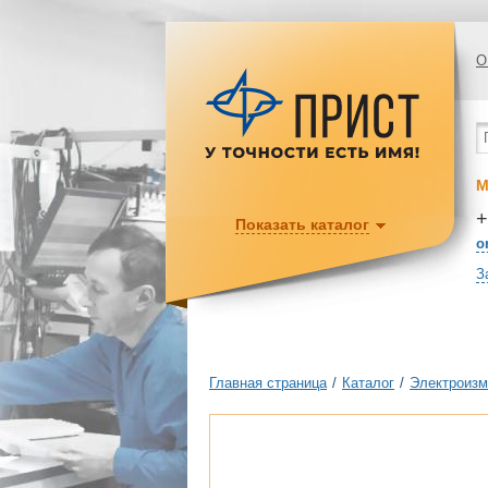
О
М
+
Показать каталог
o
З
Главная страница
/
Каталог
/
Электроизм