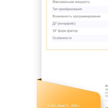
Максимальная мощность
Тип преобразования
Возможность программирования
ДУ (интерфейс)
19” форм фактор
Особенности
В
п
у
Ct
© АО «ПриСТ», 2025 г.