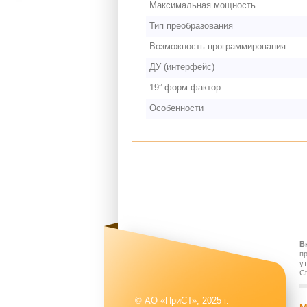
Максимальная мощность
Тип преобразования
Возможность программирования
ДУ (интерфейс)
19” форм фактор
Особенности
В
п
у
Ct
© АО «ПриСТ», 2025 г.