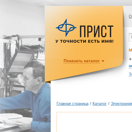
О
М
+
Показать каталог
o
З
Главная страница
/
Каталог
/
Электроизм