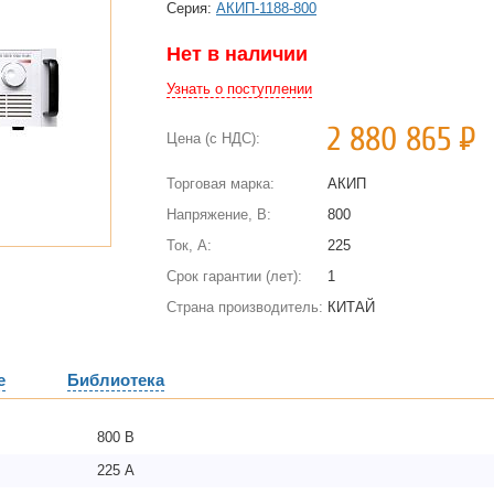
Cерия:
АКИП-1188-800
Нет в наличии
Узнать о поступлении
2 880 865
Р
Цена (с НДС):
Торговая марка:
АКИП
Напряжение, В:
800
Ток, А:
225
Срок гарантии (лет):
1
Страна производитель:
КИТАЙ
е
Библиотека
800 В
225 А