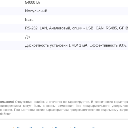
54000 Вт
Импульсный
Есть
RS-232, LAN, Аналоговый, опции - USB, CAN, RS485, GPI
Да
Дискретность установки 1 мВ/ 1 мА, Эффективность 93%,
нимание!
Отсутствие ошибок и опечаток не гарантируется. В технические характер
роизводителем могут быть внесены изменения без предварительного уведомлен
точнения. Полные технические характеристики предоставляются по отдельному зап
rl+Enter.