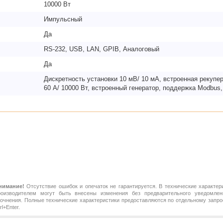
10000 Вт
Импульсный
Да
RS-232, USB, LAN, GPIB, Аналоговый
Да
Дискретность установки 10 мВ/ 10 мА, встроенная рекупер
60 А/ 10000 Вт, встроенный генератор, поддержка Modbus
нимание!
Отсутствие ошибок и опечаток не гарантируется. В технические характер
роизводителем могут быть внесены изменения без предварительного уведомлен
точнения. Полные технические характеристики предоставляются по отдельному зап
rl+Enter.