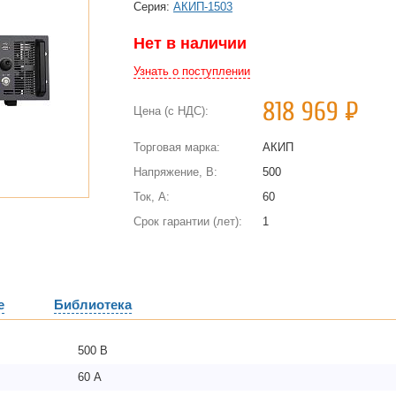
Cерия:
АКИП-1503
Нет в наличии
Узнать о поступлении
818 969
Р
Цена (с НДС):
Торговая марка:
АКИП
Напряжение, В:
500
Ток, А:
60
Срок гарантии (лет):
1
е
Библиотека
500 В
60 А