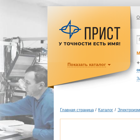
О
М
+
Показать каталог
o
З
Главная страница
/
Каталог
/
Электроизм