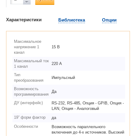
Характеристики
Библиотека
Опции
Максимальное
напряжение 1
15 В
канал
Максимальный ток
220 А
1 канал
Тип
Импульсный
преобразования
Возможность
Да
программирования
ДУ (интерфейс)
RS-232, RS-485, Опция - GPIB, Опция -
LAN, Опция - Аналоговый
19” форм фактор
да
Особенности
Возможность параллельного
включения до 4-х источников. Высокий