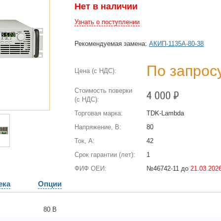
Нет в наличии
Узнать о поступлении
Рекомендуемая замена:
АКИП-1135А-80-38
По запрос
Цена (с НДС):
Стоимость поверки
4 000
Р
(с НДС):
Торговая марка:
TDK-Lambda
Напряжение, В:
80
Ток, А:
42
Срок гарантии (лет):
1
ФИФ ОЕИ:
№46742-11 до
21.03.2026
ека
Опции
80 В