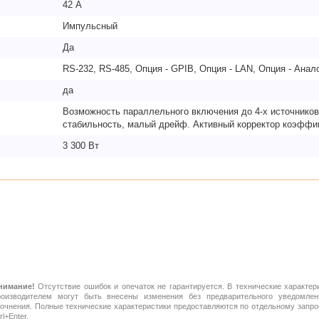
42 А
Импульсный
Да
RS-232, RS-485, Опция - GPIB, Опция - LAN, Опция - Анал
да
Возможность параллельного включения до 4-х источников.
стабильность, малый дрейф. Активный корректор коэффи
3 300 Вт
нимание!
Отсутствие ошибок и опечаток не гарантируется. В технические характер
роизводителем могут быть внесены изменения без предварительного уведомлен
точнения. Полные технические характеристики предоставляются по отдельному зап
rl+Enter.