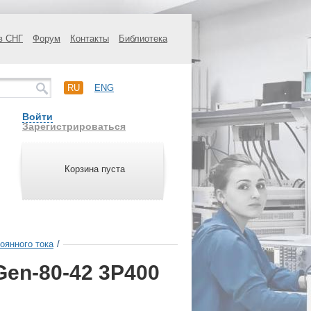
в СНГ
Форум
Контакты
Библиотека
RU
ENG
Войти
Зарегистрироваться
Корзина пуста
оянного тока
/
en-80-42 3P400