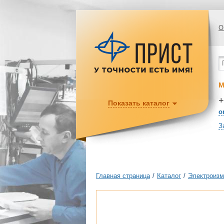
О
М
+
Показать каталог
o
З
Главная страница
/
Каталог
/
Электроизм