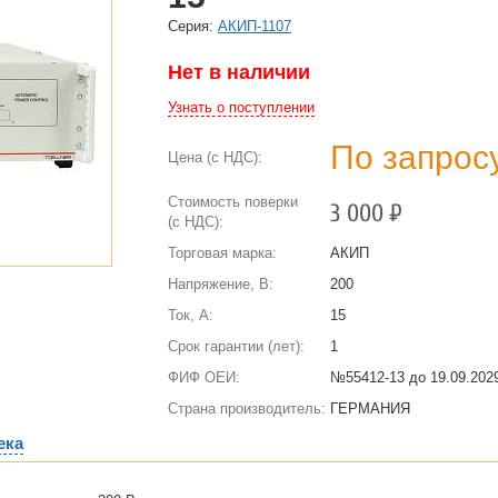
Cерия:
АКИП-1107
Нет в наличии
Узнать о поступлении
По запрос
Цена (с НДС):
Стоимость поверки
3 000
Р
(с НДС):
Торговая марка:
АКИП
Напряжение, В:
200
Ток, А:
15
Срок гарантии (лет):
1
ФИФ ОЕИ:
№55412-13 до
19.09.2029
Страна производитель:
ГЕРМАНИЯ
ека