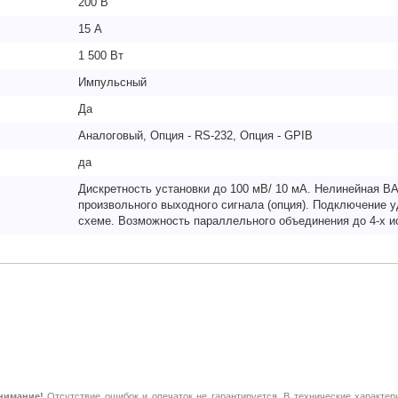
200 В
15 А
1 500 Вт
Импульсный
Да
Аналоговый, Опция - RS-232, Опция - GPIB
да
Дискретность установки до 100 мВ/ 10 мА. Нелинейная 
произвольного выходного сигнала (опция). Подключение у
схеме. Возможность параллельного объединения до 4-х и
нимание!
Отсутствие ошибок и опечаток не гарантируется. В технические характер