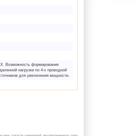
ВАХ. Возможность формирования
даленной нагрузки по 4-х проводной
сточников для увеличения мощности.
истики средств измерений неутвержденного типа