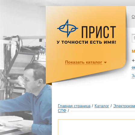
О
М
+
Показать каталог
o
З
Главная страница
/
Каталог
/
Электроизм
СПФ
/