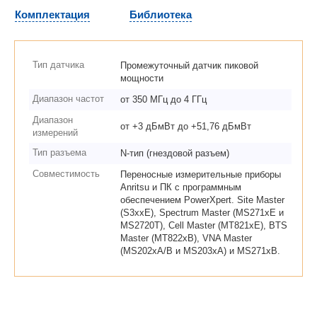
Комплектация
Библиотека
Тип датчика
Промежуточный датчик пиковой
мощности
Диапазон частот
от 350 МГц до 4 ГГц
Диапазон
от +3 дБмВт до +51,76 дБмВт
измерений
Тип разъема
N-тип (гнездовой разъем)
Совместимость
Переносные измерительные приборы
Anritsu и ПК с программным
обеспечением PowerXpert. Site Master
(S3xxE), Spectrum Master (MS271xE и
MS2720T), Cell Master (MT821xE), BTS
Master (MT822xB), VNA Master
(MS202xA/B и MS203xA) и MS271xB.