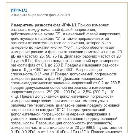
ИРФ-1/1
Измеритель разности фаз ИРФ-1/1
Измеритель разности фаз ИРФ-1/1
Прибор измеряет
разность между начальной фазой напряжения,
действующего на входе "2", и начальной фазой напряжения,
действующего на входе "1", а также приращения этой
разности относительно того её значения, которое было
измерено до нажатия кнопки ">0<". Прибор обеспечивает
измерение разности фаз при отношении помеха/сигнал до 20
дБ на частотах 25, 50, 75 Гц. Диапазон рабочих частот от 20
Гц до 5,6 Гц. Диапазон входных напряжений при измерении
разности фаз от 0,1 до 250 В Пределы измерения разности
фаз от 0 до ±180° или от 0 до 360°. Разрешающая
способность 0,1° или 1° Предел допускаемой погрешности
измерения разности фаз ±1° Диапазон измеряемых
среднеквадратических значений напряжений от 0,2 до 250 В.
Предел допускаемой основной погрешности измерения
напряжения равен ±2% (20 – 200 Гц) и ±2,5% (200 Гц – 10
кГц). Предел допускаемой дополнительной погрешности
измерения напряжения при изменении температуры в
рабочем температурном диапазоне равен пределу основной
погрешности на каждые 10° С. Предел допускаемой
дополнительной погрешности измерения напряжения в
условиях повышенной влажности равен пределу основной
погрешности. Разрешающая способность (погрешность)
измерения частоты в диапазоне от 20 до 999,9 Гц составляет
0,1Гц (±0,2Гц), а от 1 до 10 кГц – 1Гц (±2Гц). Прибор измеряет