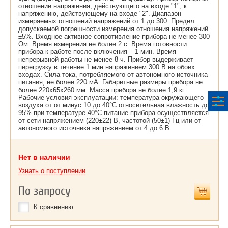
отношение напряжения, действующего на входе "1", к
напряжению, действующему на входе "2". Диапазон
измеряемых отношений напряжений от 1 до 300. Предел
допускаемой погрешности измерения отношения напряжений
±5%. Входное активное сопротивление прибора не менее 300
Ом. Время измерения не более 2 с. Время готовности
прибора к работе после включения – 1 мин. Время
непрерывной работы не менее 8 ч. Прибор выдерживает
перегрузку в течение 1 мин напряжением 300 В на обоих
входах. Сила тока, потребляемого от автономного источника
питания, не более 220 мА. Габаритные размеры прибора не
более 220х65х260 мм. Масса прибора не более 1,9 кг.
Рабочие условия эксплуатации: температура окружающего
воздуха от от минус 10 до 40°С относительная влажность до
95% при температуре 40°С питание прибора осуществляется
от сети напряжением (220±22) В, частотой (50±1) Гц или от
автономного источника напряжением от 4 до 6 В.
Нет в наличии
Узнать о поступлении
По запросу
К сравнению