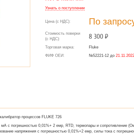
Узнать о поступлении
По запрос
Цена (с НДС):
Стоимость поверки
8 300
Р
(с НДС):
Торговая марка:
Fluke
ФИФ ОЕИ:
№52221-12 до
21.11.2022
калибратор процессов FLUKE 726
0 мА с погрешностью 0,01%+ 2 емр, RTD, термопары и сопротивление (О
рование напряжения с погрешностью 0,01%+2 емр, силы тока с погрешно