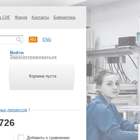
в СНГ
Форум
Контакты
Библиотека
RU
ENG
Войти
Зарегистрироваться
Корзина пуста
ных процессов
/
726
Добавить к сравнению