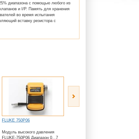
025% диапазона с помощью любого из
лапанов и I/P. Память для хранения
ователей во время испытания
вляющий вставку резистора с
FLUKE 750P06
FLUKE 700PTP-1
Модуль высокого давления
Fluke 700PTP-1 —
FLUKE-750P06 Диапазон 0...7
пневматический испытательный