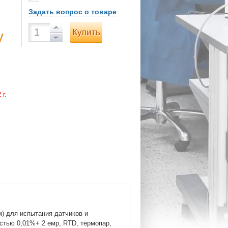
Задать вопрос о товаре
Купить
у
 г.
м) для испытания датчиков и
стью 0,01%+ 2 емр, RTD, термопар,