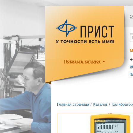
О
М
+
Показать каталог
o
З
Главная страница
/
Каталог
/
Калибратор