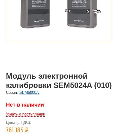
Модуль электронной
калибровки SEM5024A (010)
Cерия:
SEM5000A
Нет в наличии
Узнать о поступлении
Цена (с НДС):
781 185
Р