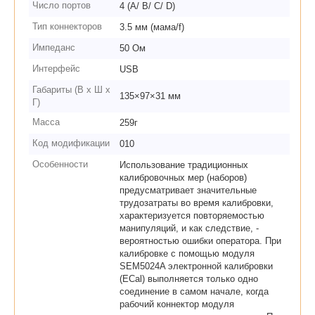
Число портов
4 (А/ В/ С/ D)
Тип коннекторов
3.5 мм (мама/f)
Импеданс
50 Ом
Интерфейс
USB
Габариты (В х Ш х
135×97×31 мм
Г)
Масса
259г
Код модификации
010
Особенности
Использование традиционных
калибровочных мер (наборов)
предусматривает значительные
трудозатраты во время калибровки,
характеризуется повторяемостью
манипуляций, и как следствие, -
вероятностью ошибки оператора. При
калибровке с помощью модуля
SEM5024A электронной калибровки
(ECal) выполняется только одно
соединение в самом начале, когда
рабочий коннектор модуля