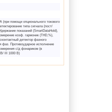
А (при помощи опционального токового
етектирование типа сигнала (пост/
 Удержание показаний (SmartDataHold),
Измерение коэф. гармоник (THD,%),
есконтактный детектор фазного
ия фаз. Противоударное исполнение
измерения с/д фонариком (в
/ III 1000 В)