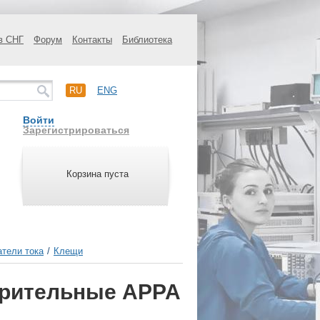
в СНГ
Форум
Контакты
Библиотека
RU
ENG
Войти
Зарегистрироваться
Корзина пуста
тели тока
/
Клещи
ерительные APPA