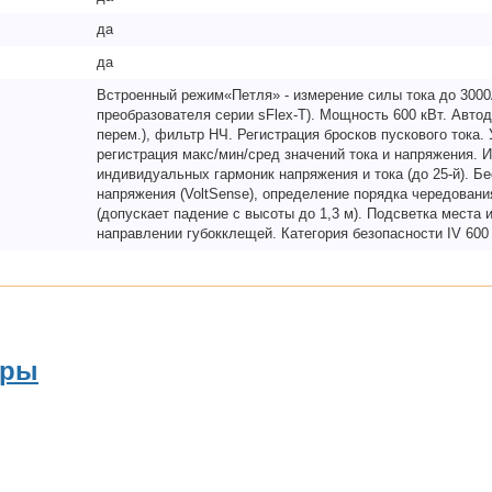
да
да
Встроенный режим«Петля» - измерение силы тока до 3000
преобразователя серии sFlex-T). Мощность 600 кВт. Автод
перем.), фильтр НЧ. Регистрация бросков пускового тока.
регистрация макс/мин/сред значений тока и напряжения. 
индивидуальных гармоник напряжения и тока (до 25-й). Б
напряжения (VoltSense), определение порядка чередован
(допускает падение с высоты до 1,3 м). Подсветка места 
направлении губокклещей. Категория безопасности IV 600 В
ары