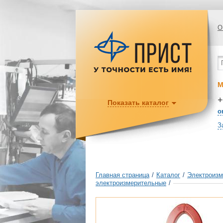
О
М
+
Показать каталог
o
З
Главная страница
/
Каталог
/
Электроизм
электроизмерительные
/