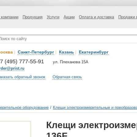
 компании
Продукция
Услуги
Акции
Оплата и доставка
Продажи 
осква
|
Санкт-Петербург
|
Казань
|
Екатеринбург
7 (495) 777-55-91
ул. Плеханова 15А
rder@prist.ru
аказать обратный звонок
Обратная связь
ерительное оборудование
/
Клещи электроизмерительные и преобразова
Клещи электроизм
136F