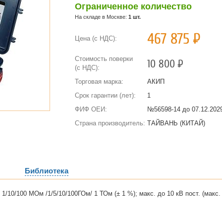
Ограниченное количество
На складе в Москве:
1 шт.
467 875
Р
Цена (с НДС):
Стоимость поверки
10 800
Р
(с НДС):
Торговая марка:
АКИП
Срок гарантии (лет):
1
ФИФ ОЕИ:
№56598-14 до
07.12.2029
Страна производитель:
ТАЙВАНЬ (КИТАЙ)
Библиотека
/10/100 МОм /1/5/10/100ГОм/ 1 ТОм (± 1 %); макс. до 10 кВ пост. (макс. 