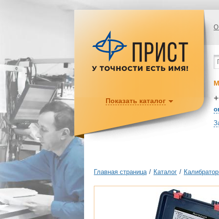
О
М
+
Показать каталог
o
З
Главная страница
/
Каталог
/
Калибратор