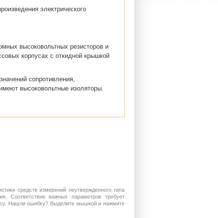
произведения электрического
омных высоковольтных резисторов и
совых корпусах с откидной крышкой
значений сопротивления,
 имеют высоковольтные изоляторы.
истики средств измерений неутвержденного типа
ия. Соответствие важных параметров требует
росу. Нашли ошибку? Выделите мышкой и нажмите