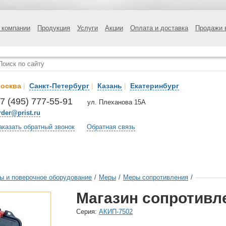
 компании
Продукция
Услуги
Акции
Оплата и доставка
Продажи 
осква
|
Санкт-Петербург
|
Казань
|
Екатеринбург
7 (495) 777-55-91
ул. Плеханова 15А
rder@prist.ru
аказать обратный звонок
Обратная связь
ы и поверочное оборудование
/
Меры
/
Меры сопротивления
/
Магазин сопротивл
Cерия:
АКИП-7502