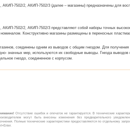
, АКИП-7502/2, АКИП-7502/3 (далее – магазины) предназначены для вос
, АКИП-7502/2, АКИП-7502/3 представляют собой наборы точных высоко
 номиналом. Конструктивно магазины размещены в переносных пластмас
газинов, соединены одним из выводов с общим гнездом. Для получения 
но- значных мер, используются их свободные выводы. Гнезда выводов
ельное гнездо, соединенное с корпусом.
нимание!
Отсутствие ошибок и опечаток не гарантируется. В технические характер
роизводителем могут быть внесены изменения без предварительного уведомлен
точнения. Полные технические характеристики предоставляются по отдельному зап
rl+Enter.