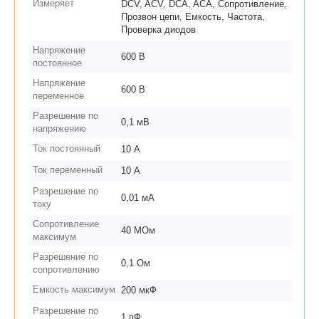
Измеряет
DCV, ACV, DCA, ACA, Сопротивление,
Прозвон цепи, Емкость, Частота,
Проверка диодов
Напряжение
600 В
постоянное
Напряжение
600 В
переменное
Разрешение по
0,1 мВ
напряжению
Ток постоянный
10 А
Ток переменный
10 А
Разрешение по
0,01 мА
току
Сопротивление
40 МОм
максимум
Разрешение по
0,1 Ом
сопротивлению
Емкость максимум
200 мкФ
Разрешение по
1 пФ