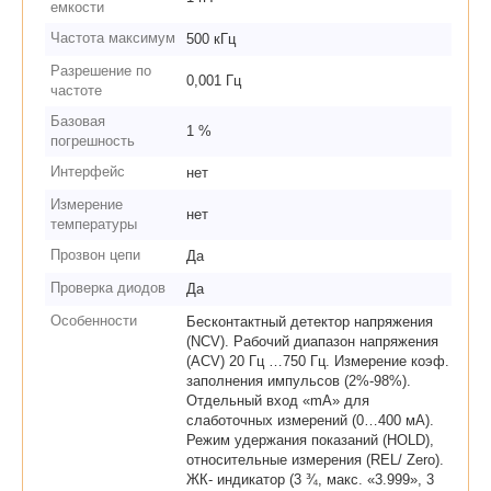
емкости
Частота максимум
500 кГц
Разрешение по
0,001 Гц
частоте
Базовая
1 %
погрешность
Интерфейс
нет
Измерение
нет
температуры
Прозвон цепи
Да
Проверка диодов
Да
Особенности
Бесконтактный детектор напряжения
(NCV). Рабочий диапазон напряжения
(ACV) 20 Гц …750 Гц. Измерение коэф.
заполнения импульсов (2%-98%).
Отдельный вход «mA» для
слаботочных измерений (0…400 мА).
Режим удержания показаний (HOLD),
относительные измерения (REL/ Zero).
ЖК- индикатор (3 ¾, макс. «3.999», 3