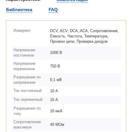
Библиотека
FAQ
Измеряет
DCV, ACV, DCA, ACA, Сопротивление,
Емкость, Частота, Температура,
Прозвон цепи, Проверка диодов
Напряжение
1000 В
постоянное
Напряжение
750 В
переменное
Разрешение по
0,1 мВ
напряжению
Ток постоянный
10 А
Ток переменный
10 А
Разрешение по
10 мкА
току
Сопротивление
40 МОм
максимум