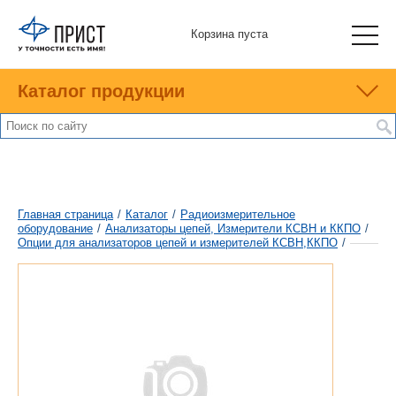
Корзина пуста
Каталог продукции
Главная страница
/
Каталог
/
Радиоизмерительное
оборудование
/
Анализаторы цепей, Измерители КСВН и ККПО
/
Опции для анализаторов цепей и измерителей КСВН,ККПО
/