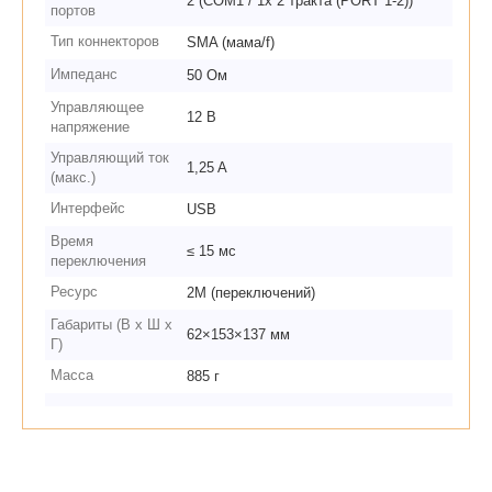
2 (COM1 / 1х 2 тракта (PORT 1-2))
портов
Тип коннекторов
SMA (мама/f)
Импеданс
50 Ом
Управляющее
12 В
напряжение
Управляющий ток
1,25 A
(макс.)
Интерфейс
USB
Время
≤ 15 мс
переключения
Ресурс
2М (переключений)
Габариты (В х Ш х
62×153×137 мм
Г)
Масса
885 г