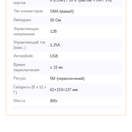
6 (COM1 / 1х 6 трактов/ PORT 1-6)
портов
Тип коннекторов
SMA (мама/f)
Импеданс
50 Ом
Управляющее
12В
напряжение
Управляющий ток
1,25A
(макс.)
Интерфейс
USB
Время
≤ 15 мс
переключения
Ресурс
5М (переключений)
Габариты (В х Ш х
62×153×137 мм
Г)
Масса
885г